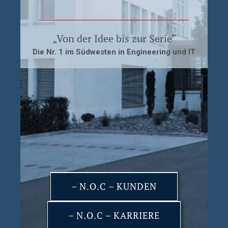
„Von der Idee bis zur Serie“
Die Nr. 1 im Südwesten in Engineering und IT
– N.O.C – KUNDEN
– N.O.C – KARRIERE