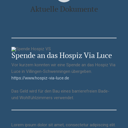
Aktuelle Dokumente
Freelancer richtig managen
Dienstleistungsvertrag
Effektives Onboarding
Mitarbeiterbindung
Spende an das Hospiz Via Luce
Vor
kurzem konnten wir eine Spende an das
Hospiz Via
Luce in Villingen-Schwenningen
übergeben.
https://www.hospiz-via-luce.de
Das Geld wird für den Bau eines barrierefreien Bade-
und Wohlfühlzimmers verwendet.
Lorem ipsum dolor sit amet, consectetur adipiscing elit.