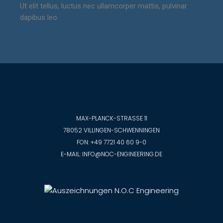
Ut elit tellus, luctus nec ullamcorper mattis, pulvinar
dapibus leo.
MAX-PLANCK-STRASSE 11
78052 VILLINGEN-SCHWENNINGEN
FON:
+49 7721 40 60 9-0
E-MAIL:
INFO@NOC-ENGINEERING.DE