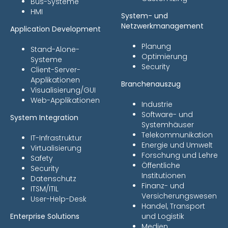
Bus-Systeme
HMI
System- und
Netzwerkmanagement
Application Development
Planung
Stand-Alone-
Optimierung
Systeme
Security
Client-Server-
Applikationen
Branchenauszug
Visualisierung/GUI
Web-Applikationen
Industrie
Software- und
System Integration
Systemhäuser
Telekommunikation
IT-Infrastruktur
Energie und Umwelt
Virtualisierung
Forschung und Lehre
Safety
Öffentliche
Security
Institutionen
Datenschutz
Finanz- und
ITSM/ITIL
Versicherungswesen
User-Help-Desk
Handel, Transport
Enterprise Solutions
und Logistik
Medien