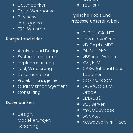
Datenbanken
Touristik
Data-Warehouse
Typische Tools und
Business-
Prozesse unserer Arbeit
Intelligence
ERP-Systeme
C, C++, C#, .NET
Kompetenzfelder
Java, JavaScript
VB, Delphi, MFC
Analyse und Design
Qt, Perl, PHP
Systemarchitektur
VBScript, Python
Implementierung
XML, HTML
Test, Validierung
CASE, Rational Rose,
Dokumentation
Together
Projektmanagement
CORBA, DCOM
Qualitätsmanagement
OOA/OOD, UML
Consulting
Oracle
UDB/DB2
Datenbanken
SQL Server
mySQL, Sybase
Design,
SAP, ABAP
Modellierungen,
Netweaver VPN, IPSec
Reporting